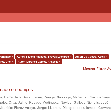
 Fernando ×
Autor: Bayona Pacheco, Brayan Leonardo ×
Autor: De Castro, Adela ×
rez, Dick ×
Autor: Martínez Gómez, Anabella ×
Mostrar Filtros 
asado en equipos
la
;
Parra de la Rosa, Karen
;
Zúñiga Chiriboga, María del Pilar
;
Serrano
ález Ortiz, Jaime
;
Rosado Medinueta, Nayibe
;
Gallego Nicholls, José
Mauricio
;
Flórez Arroyo, Jorge
;
Lizarazu Diazgranados, Ismael
;
Cervant