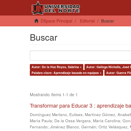
DSpace Principal
Editorial
Buscar
Buscar
Autor: De la Hoz Reyes, Sabrina ×
Autor: Gallego Nicholls, José
Palabra clave: Aprendizaje basado en equipos ×
Autor: Guerra Fló
Mostrando ítems 1-1 de 1
Transformar para Educar 3 : aprendizaje b
Domínguez Merlano, Eulises
;
Martínez Gómez, Anabel
María Paula
;
De la Ossa Vergara, María Carolina
;
Gonz
Fernando
;
Jiménez Blanco, Germán
;
Ortiz Velásquez, 