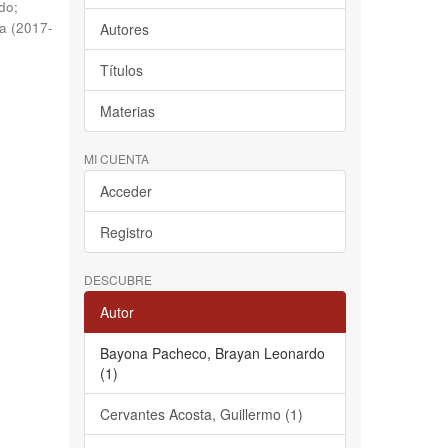
do
;
na
(
2017-
Autores
Títulos
Materias
MI CUENTA
Acceder
Registro
DESCUBRE
Autor
Bayona Pacheco, Brayan Leonardo
(1)
Cervantes Acosta, Guillermo (1)