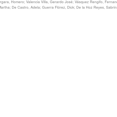
rgara, Homero
;
Valencia Villa, Gerardo José
;
Vásquez Rengifo, Fernan
Martha
;
De Castro, Adela
;
Guerra Flórez, Dick
;
De la Hoz Reyes, Sabri