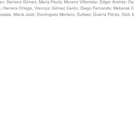
en
;
Serrano Gómez, María Paula
;
Moreno Villamizar, Edgar Andrés
;
Os
a
;
Herrera Ortega, Viannys
;
Gómez Cerón, Diego Fernando
;
Mebarak C
boada, María José
;
Domínguez Merlano, Eulises
;
Guerra Flórez, Dick
;