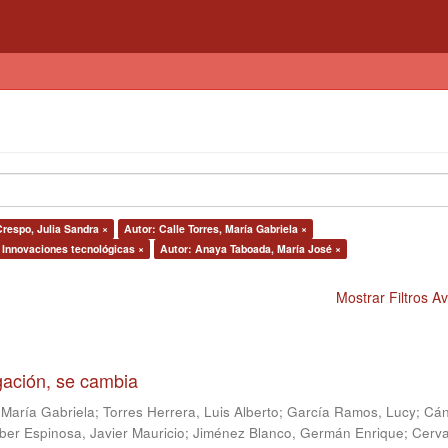
Crespo, Julia Sandra ×
Autor: Calle Torres, María Gabriela ×
 Innovaciones tecnológicas ×
Autor: Anaya Taboada, María José ×
Mostrar Filtros 
igación, se cambia
 María Gabriela
;
Torres Herrera, Luis Alberto
;
García Ramos, Lucy
;
Cán
ber Espinosa, Javier Mauricio
;
Jiménez Blanco, Germán Enrique
;
Cerv