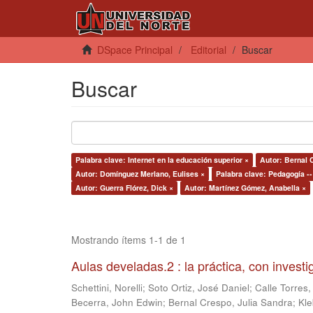
DSpace Principal
Editorial
Buscar
Buscar
Palabra clave: Internet en la educación superior ×
Autor: Bernal 
Autor: Domínguez Merlano, Eulises ×
Palabra clave: Pedagogía --
Autor: Guerra Flórez, Dick ×
Autor: Martínez Gómez, Anabella ×
Mostrando ítems 1-1 de 1
Aulas develadas.2 : la práctica, con invest
Schettini, Norelli
;
Soto Ortiz, José Daniel
;
Calle Torres,
Becerra, John Edwin
;
Bernal Crespo, Julia Sandra
;
Kle