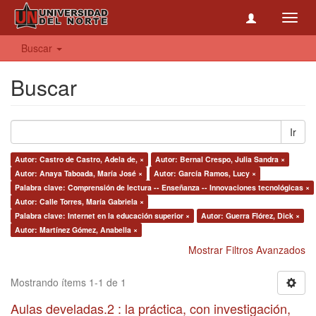
Toggl
navig
Buscar
Buscar
Ir
Autor: Castro de Castro, Adela de, ×
Autor: Bernal Crespo, Julia Sandra ×
Autor: Anaya Taboada, María José ×
Autor: García Ramos, Lucy ×
Palabra clave: Comprensión de lectura -- Enseñanza -- Innovaciones tecnológicas ×
Autor: Calle Torres, María Gabriela ×
Palabra clave: Internet en la educación superior ×
Autor: Guerra Flórez, Dick ×
Autor: Martínez Gómez, Anabella ×
Mostrar Filtros Avanzados
Mostrando ítems 1-1 de 1
Aulas develadas.2 : la práctica, con investigación,