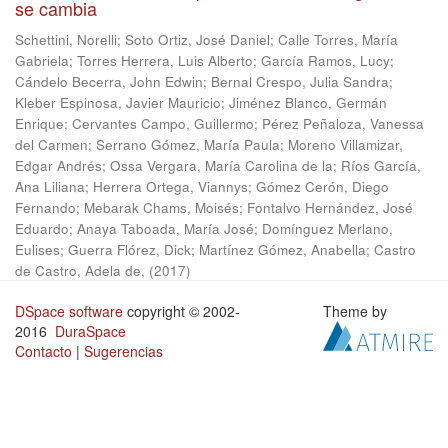
se cambia
Schettini, Norelli
;
Soto Ortiz, José Daniel
;
Calle Torres, María
Gabriela
;
Torres Herrera, Luis Alberto
;
García Ramos, Lucy
;
Cándelo Becerra, John Edwin
;
Bernal Crespo, Julia Sandra
;
Kleber Espinosa, Javier Mauricio
;
Jiménez Blanco, Germán
Enrique
;
Cervantes Campo, Guillermo
;
Pérez Peñaloza, Vanessa
del Carmen
;
Serrano Gómez, María Paula
;
Moreno Villamizar,
Edgar Andrés
;
Ossa Vergara, María Carolina de la
;
Ríos García,
Ana Liliana
;
Herrera Ortega, Viannys
;
Gómez Cerón, Diego
Fernando
;
Mebarak Chams, Moisés
;
Fontalvo Hernández, José
Eduardo
;
Anaya Taboada, María José
;
Domínguez Merlano,
Eulises
;
Guerra Flórez, Dick
;
Martínez Gómez, Anabella
;
Castro
de Castro, Adela de,
(
2017
)
DSpace software
copyright © 2002-
Theme by
2016
DuraSpace
Contacto
|
Sugerencias