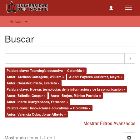
Toggl
navig
Buscar
Buscar
Ir
Palabra clave: Tecnología educativa -- Colombia ×
Autor: Arellano Cartagena, William ×
Autor: Payares Gutiérrez, Mayra ×
Autor: González Prieto, Evaristo ×
Palabra clave: Nuevas tecnologías de la información y de la comunicación ×
Autor: Brändle, Gaspar ×
Autor: Borjas, Mónica Patricia ×
Autor: Iriarte Diazgranados, Fernando ×
Palabra clave: Innovaciones educativas -- Colombia ×
Autor: Valencia Cobo, Jorge Alberto ×
Mostrar Filtros Avanzados
Mostrando ítems 1-1 de 1