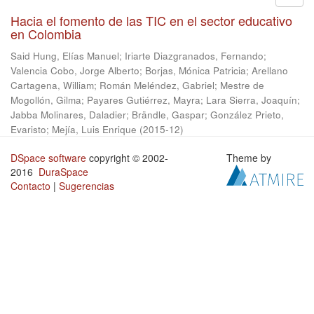
Hacia el fomento de las TIC en el sector educativo
en Colombia
Said Hung, Elías Manuel
;
Iriarte Diazgranados, Fernando
;
Valencia Cobo, Jorge Alberto
;
Borjas, Mónica Patricia
;
Arellano
Cartagena, William
;
Román Meléndez, Gabriel
;
Mestre de
Mogollón, Gilma
;
Payares Gutiérrez, Mayra
;
Lara Sierra, Joaquín
;
Jabba Molinares, Daladier
;
Brändle, Gaspar
;
González Prieto,
Evaristo
;
Mejía, Luis Enrique
(
2015-12
)
DSpace software
copyright © 2002-
Theme by
2016
DuraSpace
Contacto
|
Sugerencias