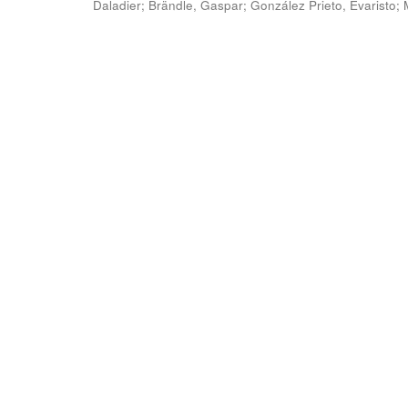
Daladier
;
Brändle, Gaspar
;
González Prieto, Evaristo
;