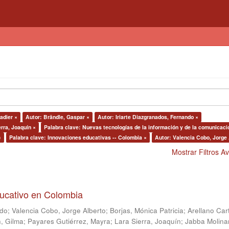
adier ×
Autor: Brändle, Gaspar ×
Autor: Iriarte Diazgranados, Fernando ×
erra, Joaquín ×
Palabra clave: Nuevas tecnologías de la información y de la comunicaci
×
Palabra clave: Innovaciones educativas -- Colombia ×
Autor: Valencia Cobo, Jorge 
Mostrar Filtros 
ducativo en Colombia
ndo
;
Valencia Cobo, Jorge Alberto
;
Borjas, Mónica Patricia
;
Arellano Car
, Gilma
;
Payares Gutiérrez, Mayra
;
Lara Sierra, Joaquín
;
Jabba Molina