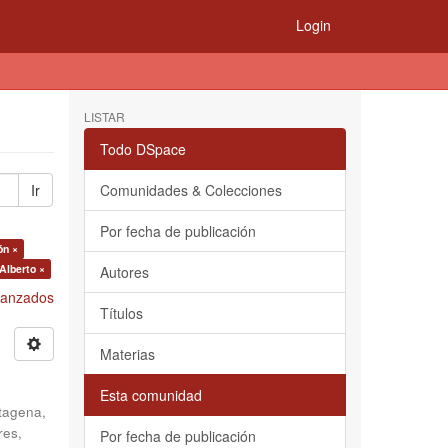
Login
LISTAR
Todo DSpace
Ir
Comunidades & Colecciones
Por fecha de publicación
ón ×
Alberto ×
Autores
Avanzados
Títulos
Materias
Esta comunidad
tagena,
res,
Por fecha de publicación