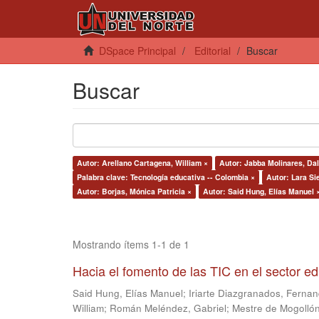
DSpace Principal
Editorial
Buscar
Buscar
Autor: Arellano Cartagena, William ×
Autor: Jabba Molinares, Dal
Palabra clave: Tecnología educativa -- Colombia ×
Autor: Lara Si
Autor: Borjas, Mónica Patricia ×
Autor: Said Hung, Elías Manuel 
Mostrando ítems 1-1 de 1
Hacia el fomento de las TIC en el sector e
Said Hung, Elías Manuel
;
Iriarte Diazgranados, Ferna
William
;
Román Meléndez, Gabriel
;
Mestre de Mogollón