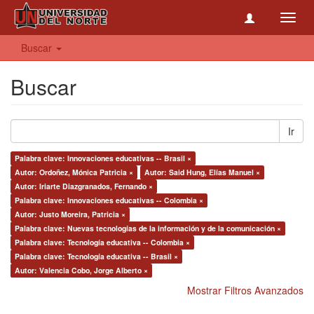
Toggl
navig
Buscar
Buscar
Ir
Palabra clave: Innovaciones educativas -- Brasil ×
Autor: Ordoñez, Mónica Patricia ×
Autor: Said Hung, Elías Manuel ×
Autor: Iriarte Diazgranados, Fernando ×
Palabra clave: Innovaciones educativas -- Colombia ×
Autor: Justo Moreira, Patricia ×
Palabra clave: Nuevas tecnologías de la información y de la comunicación ×
Palabra clave: Tecnología educativa -- Colombia ×
Palabra clave: Tecnología educativa -- Brasil ×
Autor: Valencia Cobo, Jorge Alberto ×
Mostrar Filtros Avanzados