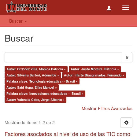
Toggl
navig
Buscar
Buscar
Ir
Autor: Ordóñez Villa, Mónica Patricia ×
Autor: Justo Moreira, Patricia ×
Autor: Silveira Sartori, Ademilde ×
Autor: Iriarte Diazgranados, Fernando ×
Palabra clave: Tecnología educativa -- Brasil ×
Autor: Said Hung, Elías Manuel ×
Palabra clave: Innovaciones educativas -- Brasil ×
Autor: Valencia Cobo, Jorge Alberto ×
Mostrar Filtros Avanzados
Mostrando ítems 1-2 de 2
Factores asociados al nivel de uso de las TIC como