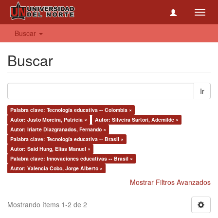
Toggl
navig
Buscar
Buscar
Ir
Palabra clave: Tecnología educativa -- Colombia ×
Autor: Justo Moreira, Patricia ×
Autor: Silveira Sartori, Ademilde ×
Autor: Iriarte Diazgranados, Fernando ×
Palabra clave: Tecnología educativa -- Brasil ×
Autor: Said Hung, Elías Manuel ×
Palabra clave: Innovaciones educativas -- Brasil ×
Autor: Valencia Cobo, Jorge Alberto ×
Mostrar Filtros Avanzados
Mostrando ítems 1-2 de 2