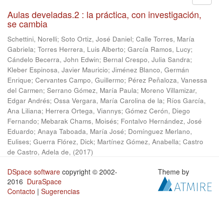
Aulas develadas.2 : la práctica, con investigación,
se cambia
Schettini, Norelli
;
Soto Ortiz, José Daniel
;
Calle Torres, María
Gabriela
;
Torres Herrera, Luis Alberto
;
García Ramos, Lucy
;
Cándelo Becerra, John Edwin
;
Bernal Crespo, Julia Sandra
;
Kleber Espinosa, Javier Mauricio
;
Jiménez Blanco, Germán
Enrique
;
Cervantes Campo, Guillermo
;
Pérez Peñaloza, Vanessa
del Carmen
;
Serrano Gómez, María Paula
;
Moreno Villamizar,
Edgar Andrés
;
Ossa Vergara, María Carolina de la
;
Ríos García,
Ana Liliana
;
Herrera Ortega, Viannys
;
Gómez Cerón, Diego
Fernando
;
Mebarak Chams, Moisés
;
Fontalvo Hernández, José
Eduardo
;
Anaya Taboada, María José
;
Domínguez Merlano,
Eulises
;
Guerra Flórez, Dick
;
Martínez Gómez, Anabella
;
Castro
de Castro, Adela de,
(
2017
)
DSpace software
copyright © 2002-
Theme by
2016
DuraSpace
Contacto
|
Sugerencias