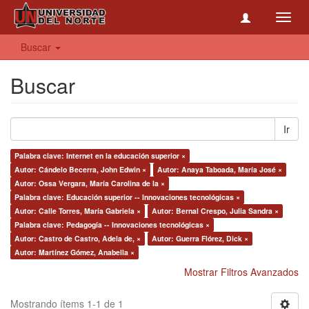
Toggl
navig
Buscar
Buscar
Ir
Palabra clave: Internet en la educación superior ×
Autor: Cándelo Becerra, John Edwin ×
Autor: Anaya Taboada, María José ×
Autor: Ossa Vergara, María Carolina de la ×
Palabra clave: Educación superior -- Innovaciones tecnológicas ×
Autor: Calle Torres, María Gabriela ×
Autor: Bernal Crespo, Julia Sandra ×
Palabra clave: Pedagogía -- Innovaciones tecnológicas ×
Autor: Castro de Castro, Adela de, ×
Autor: Guerra Flórez, Dick ×
Autor: Martínez Gómez, Anabella ×
Mostrar Filtros Avanzados
Mostrando ítems 1-1 de 1