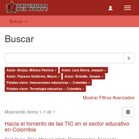
Toggl
navig
Buscar
Buscar
Ir
Autor: Borjas, Mónica Patricia ×
Autor: Lara Sierra, Joaquín ×
Autor: Payares Gutiérrez, Mayra ×
Autor: Brändle, Gaspar ×
Palabra clave: Innovaciones educativas -- Colombia ×
Palabra clave: Tecnología educativa -- Colombia ×
Mostrar Filtros Avanzados
Mostrando ítems 1-1 de 1
Hacia el fomento de las TIC en el sector educativo
en Colombia
Said Hung, Elías Manuel
;
Iriarte Diazgranados, Fernando
;