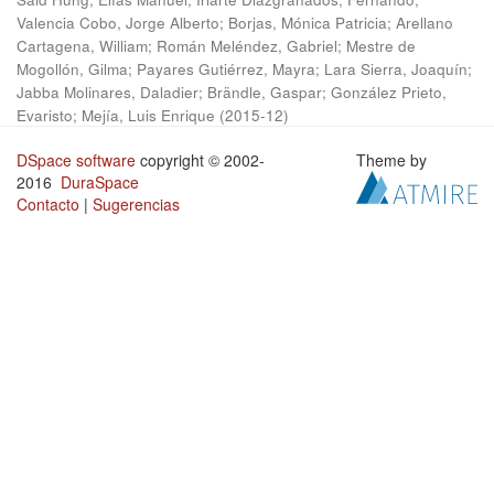
Valencia Cobo, Jorge Alberto
;
Borjas, Mónica Patricia
;
Arellano
Cartagena, William
;
Román Meléndez, Gabriel
;
Mestre de
Mogollón, Gilma
;
Payares Gutiérrez, Mayra
;
Lara Sierra, Joaquín
;
Jabba Molinares, Daladier
;
Brändle, Gaspar
;
González Prieto,
Evaristo
;
Mejía, Luis Enrique
(
2015-12
)
DSpace software
copyright © 2002-
Theme by
2016
DuraSpace
Contacto
|
Sugerencias