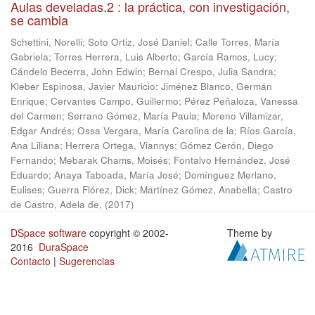
Aulas develadas.2 : la práctica, con investigación,
se cambia
Schettini, Norelli
;
Soto Ortiz, José Daniel
;
Calle Torres, María
Gabriela
;
Torres Herrera, Luis Alberto
;
García Ramos, Lucy
;
Cándelo Becerra, John Edwin
;
Bernal Crespo, Julia Sandra
;
Kleber Espinosa, Javier Mauricio
;
Jiménez Blanco, Germán
Enrique
;
Cervantes Campo, Guillermo
;
Pérez Peñaloza, Vanessa
del Carmen
;
Serrano Gómez, María Paula
;
Moreno Villamizar,
Edgar Andrés
;
Ossa Vergara, María Carolina de la
;
Ríos García,
Ana Liliana
;
Herrera Ortega, Viannys
;
Gómez Cerón, Diego
Fernando
;
Mebarak Chams, Moisés
;
Fontalvo Hernández, José
Eduardo
;
Anaya Taboada, María José
;
Domínguez Merlano,
Eulises
;
Guerra Flórez, Dick
;
Martínez Gómez, Anabella
;
Castro
de Castro, Adela de,
(
2017
)
DSpace software
copyright © 2002-
Theme by
2016
DuraSpace
Contacto
|
Sugerencias