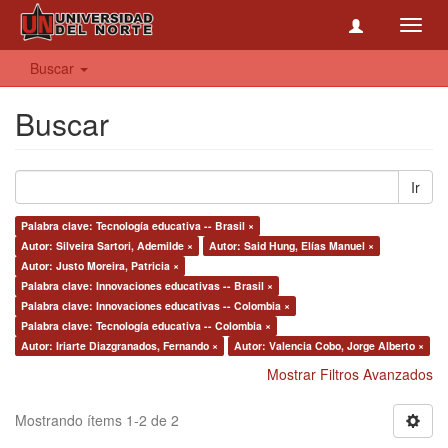
Toggl
navig
Buscar
Buscar
Ir
Palabra clave: Tecnología educativa -- Brasil ×
Autor: Silveira Sartori, Ademilde ×
Autor: Said Hung, Elías Manuel ×
Autor: Justo Moreira, Patricia ×
Palabra clave: Innovaciones educativas -- Brasil ×
Palabra clave: Innovaciones educativas -- Colombia ×
Palabra clave: Tecnología educativa -- Colombia ×
Autor: Iriarte Diazgranados, Fernando ×
Autor: Valencia Cobo, Jorge Alberto ×
Mostrar Filtros Avanzados
Mostrando ítems 1-2 de 2