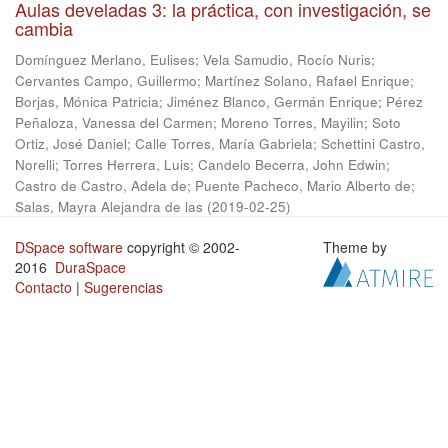
Aulas develadas 3: la práctica, con investigación, se
cambia
Domínguez Merlano, Eulises
;
Vela Samudio, Rocío Nuris
;
Cervantes Campo, Guillermo
;
Martínez Solano, Rafael Enrique
;
Borjas, Mónica Patricia
;
Jiménez Blanco, Germán Enrique
;
Pérez
Peñaloza, Vanessa del Carmen
;
Moreno Torres, Mayilin
;
Soto
Ortiz, José Daniel
;
Calle Torres, María Gabriela
;
Schettini Castro,
Norelli
;
Torres Herrera, Luis
;
Candelo Becerra, John Edwin
;
Castro de Castro, Adela de
;
Puente Pacheco, Mario Alberto de
;
Salas, Mayra Alejandra de las
(
2019-02-25
)
DSpace software
copyright © 2002-
Theme by
2016
DuraSpace
Contacto
|
Sugerencias