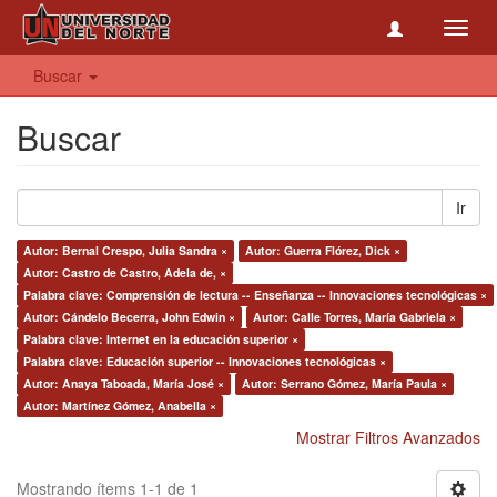
Toggl
navig
Buscar
Buscar
Ir
Autor: Bernal Crespo, Julia Sandra ×
Autor: Guerra Flórez, Dick ×
Autor: Castro de Castro, Adela de, ×
Palabra clave: Comprensión de lectura -- Enseñanza -- Innovaciones tecnológicas ×
Autor: Cándelo Becerra, John Edwin ×
Autor: Calle Torres, María Gabriela ×
Palabra clave: Internet en la educación superior ×
Palabra clave: Educación superior -- Innovaciones tecnológicas ×
Autor: Anaya Taboada, María José ×
Autor: Serrano Gómez, María Paula ×
Autor: Martínez Gómez, Anabella ×
Mostrar Filtros Avanzados
Mostrando ítems 1-1 de 1