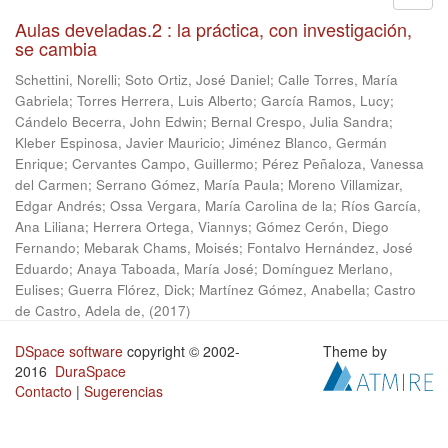
Aulas develadas.2 : la práctica, con investigación,
se cambia
Schettini, Norelli
;
Soto Ortiz, José Daniel
;
Calle Torres, María
Gabriela
;
Torres Herrera, Luis Alberto
;
García Ramos, Lucy
;
Cándelo Becerra, John Edwin
;
Bernal Crespo, Julia Sandra
;
Kleber Espinosa, Javier Mauricio
;
Jiménez Blanco, Germán
Enrique
;
Cervantes Campo, Guillermo
;
Pérez Peñaloza, Vanessa
del Carmen
;
Serrano Gómez, María Paula
;
Moreno Villamizar,
Edgar Andrés
;
Ossa Vergara, María Carolina de la
;
Ríos García,
Ana Liliana
;
Herrera Ortega, Viannys
;
Gómez Cerón, Diego
Fernando
;
Mebarak Chams, Moisés
;
Fontalvo Hernández, José
Eduardo
;
Anaya Taboada, María José
;
Domínguez Merlano,
Eulises
;
Guerra Flórez, Dick
;
Martínez Gómez, Anabella
;
Castro
de Castro, Adela de,
(
2017
)
DSpace software
copyright © 2002-
Theme by
2016
DuraSpace
Contacto
|
Sugerencias