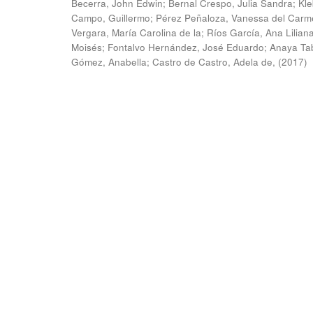
Becerra, John Edwin
;
Bernal Crespo, Julia Sandra
;
Kle
Campo, Guillermo
;
Pérez Peñaloza, Vanessa del Carm
Vergara, María Carolina de la
;
Ríos García, Ana Lilian
Moisés
;
Fontalvo Hernández, José Eduardo
;
Anaya Ta
Gómez, Anabella
;
Castro de Castro, Adela de,
(
2017
)