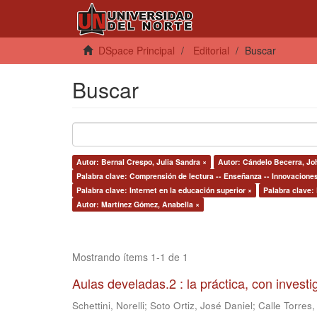
DSpace Principal
Editorial
Buscar
Buscar
Autor: Bernal Crespo, Julia Sandra ×
Autor: Cándelo Becerra, Jo
Palabra clave: Comprensión de lectura -- Enseñanza -- Innovacione
Palabra clave: Internet en la educación superior ×
Palabra clave:
Autor: Martínez Gómez, Anabella ×
Mostrando ítems 1-1 de 1
Aulas develadas.2 : la práctica, con invest
Schettini, Norelli
;
Soto Ortiz, José Daniel
;
Calle Torres,