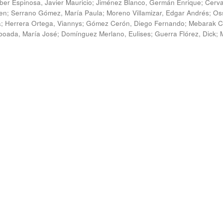
ber Espinosa, Javier Mauricio
;
Jiménez Blanco, Germán Enrique
;
Cerv
en
;
Serrano Gómez, María Paula
;
Moreno Villamizar, Edgar Andrés
;
Os
a
;
Herrera Ortega, Viannys
;
Gómez Cerón, Diego Fernando
;
Mebarak C
boada, María José
;
Domínguez Merlano, Eulises
;
Guerra Flórez, Dick
;