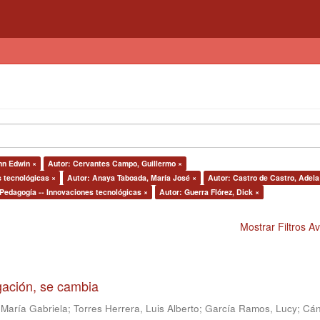
hn Edwin ×
Autor: Cervantes Campo, Guillermo ×
s tecnológicas ×
Autor: Anaya Taboada, María José ×
Autor: Castro de Castro, Adela
 Pedagogía -- Innovaciones tecnológicas ×
Autor: Guerra Flórez, Dick ×
Mostrar Filtros 
igación, se cambia
 María Gabriela
;
Torres Herrera, Luis Alberto
;
García Ramos, Lucy
;
Cán