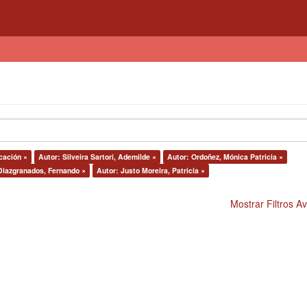
cación ×
Autor: Silveira Sartori, Ademilde ×
Autor: Ordoñez, Mónica Patricia ×
 Diazgranados, Fernando ×
Autor: Justo Moreira, Patricia ×
Mostrar Filtros 