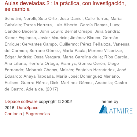
Aulas develadas.2 : la práctica, con investigación,
se cambia
Schettini, Norelli
;
Soto Ortiz, José Daniel
;
Calle Torres, María
Gabriela
;
Torres Herrera, Luis Alberto
;
García Ramos, Lucy
;
Cándelo Becerra, John Edwin
;
Bernal Crespo, Julia Sandra
;
Kleber Espinosa, Javier Mauricio
;
Jiménez Blanco, Germán
Enrique
;
Cervantes Campo, Guillermo
;
Pérez Peñaloza, Vanessa
del Carmen
;
Serrano Gómez, María Paula
;
Moreno Villamizar,
Edgar Andrés
;
Ossa Vergara, María Carolina de la
;
Ríos García,
Ana Liliana
;
Herrera Ortega, Viannys
;
Gómez Cerón, Diego
Fernando
;
Mebarak Chams, Moisés
;
Fontalvo Hernández, José
Eduardo
;
Anaya Taboada, María José
;
Domínguez Merlano,
Eulises
;
Guerra Flórez, Dick
;
Martínez Gómez, Anabella
;
Castro
de Castro, Adela de,
(
2017
)
DSpace software
copyright © 2002-
Theme by
2016
DuraSpace
Contacto
|
Sugerencias