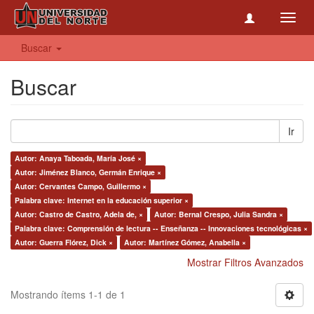
Toggl
navig
Buscar
Buscar
Ir
Autor: Anaya Taboada, María José ×
Autor: Jiménez Blanco, Germán Enrique ×
Autor: Cervantes Campo, Guillermo ×
Palabra clave: Internet en la educación superior ×
Autor: Castro de Castro, Adela de, ×
Autor: Bernal Crespo, Julia Sandra ×
Palabra clave: Comprensión de lectura -- Enseñanza -- Innovaciones tecnológicas ×
Autor: Guerra Flórez, Dick ×
Autor: Martínez Gómez, Anabella ×
Mostrar Filtros Avanzados
Mostrando ítems 1-1 de 1