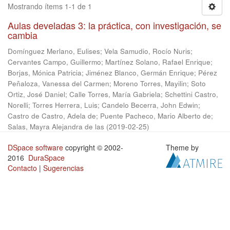
Mostrando ítems 1-1 de 1
Aulas develadas 3: la práctica, con investigación, se
cambia
Domínguez Merlano, Eulises
;
Vela Samudio, Rocío Nuris
;
Cervantes Campo, Guillermo
;
Martínez Solano, Rafael Enrique
;
Borjas, Mónica Patricia
;
Jiménez Blanco, Germán Enrique
;
Pérez
Peñaloza, Vanessa del Carmen
;
Moreno Torres, Mayilin
;
Soto
Ortiz, José Daniel
;
Calle Torres, María Gabriela
;
Schettini Castro,
Norelli
;
Torres Herrera, Luis
;
Candelo Becerra, John Edwin
;
Castro de Castro, Adela de
;
Puente Pacheco, Mario Alberto de
;
Salas, Mayra Alejandra de las
(
2019-02-25
)
DSpace software
copyright © 2002-
Theme by
2016
DuraSpace
Contacto
|
Sugerencias