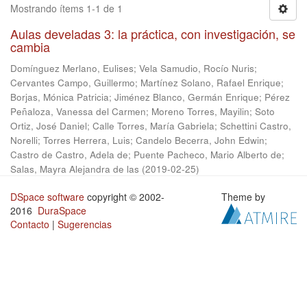
Mostrando ítems 1-1 de 1
Aulas develadas 3: la práctica, con investigación, se
cambia
Domínguez Merlano, Eulises
;
Vela Samudio, Rocío Nuris
;
Cervantes Campo, Guillermo
;
Martínez Solano, Rafael Enrique
;
Borjas, Mónica Patricia
;
Jiménez Blanco, Germán Enrique
;
Pérez
Peñaloza, Vanessa del Carmen
;
Moreno Torres, Mayilin
;
Soto
Ortiz, José Daniel
;
Calle Torres, María Gabriela
;
Schettini Castro,
Norelli
;
Torres Herrera, Luis
;
Candelo Becerra, John Edwin
;
Castro de Castro, Adela de
;
Puente Pacheco, Mario Alberto de
;
Salas, Mayra Alejandra de las
(
2019-02-25
)
DSpace software
copyright © 2002-
Theme by
2016
DuraSpace
Contacto
|
Sugerencias