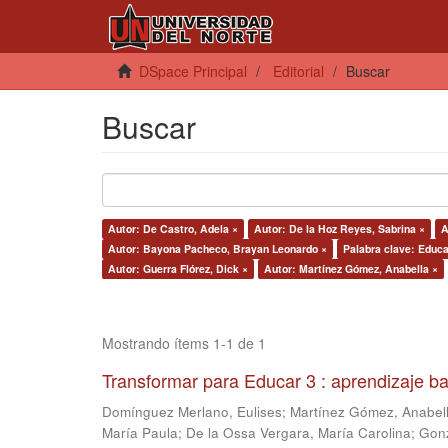
DSpace Principal
Editorial
Buscar
Buscar
Autor: De Castro, Adela ×
Autor: De la Hoz Reyes, Sabrina ×
A
Autor: Bayona Pacheco, Brayan Leonardo ×
Palabra clave: Educ
Autor: Guerra Flórez, Dick ×
Autor: Martínez Gómez, Anabella ×
Mostrando ítems 1-1 de 1
Transformar para Educar 3 : aprendizaje b
Domínguez Merlano, Eulises
;
Martínez Gómez, Anabel
María Paula
;
De la Ossa Vergara, María Carolina
;
Gonz