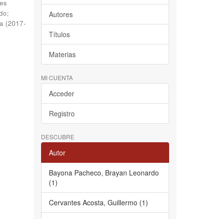
es
do
;
Autores
na
(
2017-
Títulos
Materias
MI CUENTA
Acceder
Registro
DESCUBRE
Autor
Bayona Pacheco, Brayan Leonardo
(1)
Cervantes Acosta, Guillermo (1)