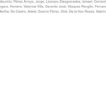
Mauricio
;
Flórez Arroyo, Jorge
;
Lizarazu Diazgranados, Ismael
;
Cervant
rgara, Homero
;
Valencia Villa, Gerardo José
;
Vásquez Rengifo, Fernan
Martha
;
De Castro, Adela
;
Guerra Flórez, Dick
;
De la Hoz Reyes, Sabri