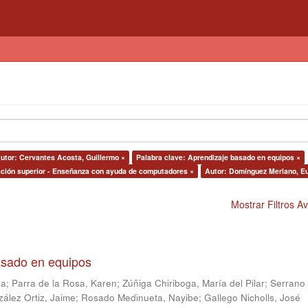
utor: Cervantes Acosta, Guillermo ×
Palabra clave: Aprendizaje basado en equipos ×
ación superior - Enseñanza con ayuda de computadores ×
Autor: Domínguez Merlano, Eu
Mostrar Filtros 
asado en equipos
la
;
Parra de la Rosa, Karen
;
Zúñiga Chiriboga, María del Pilar
;
Serrano
ález Ortiz, Jaime
;
Rosado Medinueta, Nayibe
;
Gallego Nicholls, José