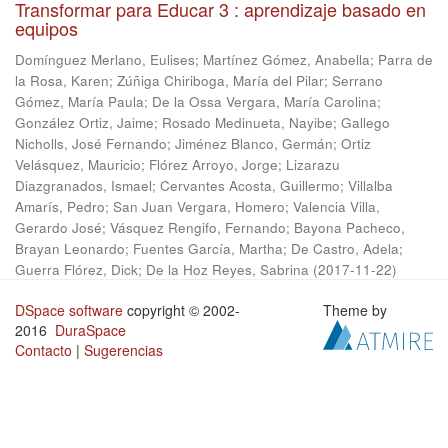
Transformar para Educar 3 : aprendizaje basado en
equipos
Domínguez Merlano, Eulises
;
Martínez Gómez, Anabella
;
Parra de
la Rosa, Karen
;
Zúñiga Chiriboga, María del Pilar
;
Serrano
Gómez, María Paula
;
De la Ossa Vergara, María Carolina
;
González Ortiz, Jaime
;
Rosado Medinueta, Nayibe
;
Gallego
Nicholls, José Fernando
;
Jiménez Blanco, Germán
;
Ortiz
Velásquez, Mauricio
;
Flórez Arroyo, Jorge
;
Lizarazu
Diazgranados, Ismael
;
Cervantes Acosta, Guillermo
;
Villalba
Amarís, Pedro
;
San Juan Vergara, Homero
;
Valencia Villa,
Gerardo José
;
Vásquez Rengifo, Fernando
;
Bayona Pacheco,
Brayan Leonardo
;
Fuentes García, Martha
;
De Castro, Adela
;
Guerra Flórez, Dick
;
De la Hoz Reyes, Sabrina
(
2017-11-22
)
DSpace software
copyright © 2002-
Theme by
2016
DuraSpace
Contacto
|
Sugerencias