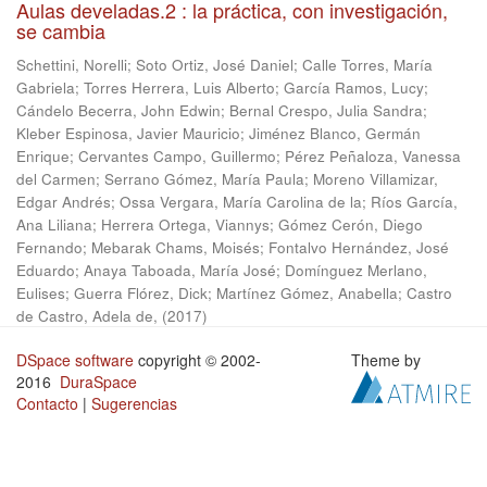
Aulas develadas.2 : la práctica, con investigación,
se cambia
Schettini, Norelli
;
Soto Ortiz, José Daniel
;
Calle Torres, María
Gabriela
;
Torres Herrera, Luis Alberto
;
García Ramos, Lucy
;
Cándelo Becerra, John Edwin
;
Bernal Crespo, Julia Sandra
;
Kleber Espinosa, Javier Mauricio
;
Jiménez Blanco, Germán
Enrique
;
Cervantes Campo, Guillermo
;
Pérez Peñaloza, Vanessa
del Carmen
;
Serrano Gómez, María Paula
;
Moreno Villamizar,
Edgar Andrés
;
Ossa Vergara, María Carolina de la
;
Ríos García,
Ana Liliana
;
Herrera Ortega, Viannys
;
Gómez Cerón, Diego
Fernando
;
Mebarak Chams, Moisés
;
Fontalvo Hernández, José
Eduardo
;
Anaya Taboada, María José
;
Domínguez Merlano,
Eulises
;
Guerra Flórez, Dick
;
Martínez Gómez, Anabella
;
Castro
de Castro, Adela de,
(
2017
)
DSpace software
copyright © 2002-
Theme by
2016
DuraSpace
Contacto
|
Sugerencias