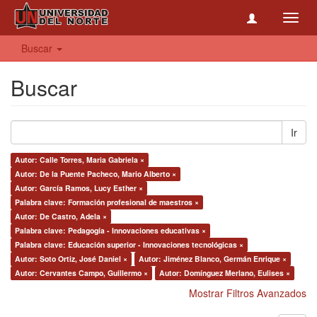
Toggl
navig
Buscar
Buscar
Ir
Autor: Calle Torres, Maria Gabriela ×
Autor: De la Puente Pacheco, Mario Alberto ×
Autor: García Ramos, Lucy Esther ×
Palabra clave: Formación profesional de maestros ×
Autor: De Castro, Adela ×
Palabra clave: Pedagogía - Innovaciones educativas ×
Palabra clave: Educación superior - Innovaciones tecnológicas ×
Autor: Soto Ortiz, José Daniel ×
Autor: Jiménez Blanco, Germán Enrique ×
Autor: Cervantes Campo, Guillermo ×
Autor: Domínguez Merlano, Eulises ×
Mostrar Filtros Avanzados