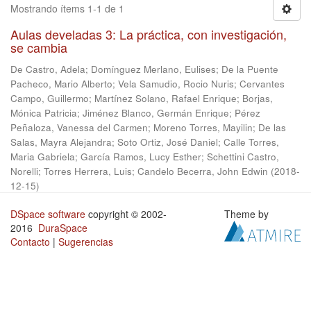
Mostrando ítems 1-1 de 1
Aulas develadas 3: La práctica, con investigación,
se cambia
De Castro, Adela
;
Domínguez Merlano, Eulises
;
De la Puente
Pacheco, Mario Alberto
;
Vela Samudio, Rocio Nuris
;
Cervantes
Campo, Guillermo
;
Martínez Solano, Rafael Enrique
;
Borjas,
Mónica Patricia
;
Jiménez Blanco, Germán Enrique
;
Pérez
Peñaloza, Vanessa del Carmen
;
Moreno Torres, Mayilin
;
De las
Salas, Mayra Alejandra
;
Soto Ortiz, José Daniel
;
Calle Torres,
Maria Gabriela
;
García Ramos, Lucy Esther
;
Schettini Castro,
Norelli
;
Torres Herrera, Luis
;
Candelo Becerra, John Edwin
(
2018-
12-15
)
DSpace software
copyright © 2002-
Theme by
2016
DuraSpace
Contacto
|
Sugerencias