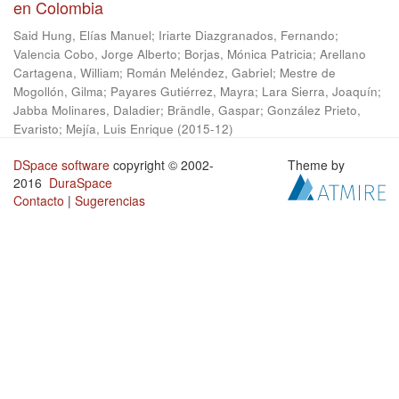
en Colombia
Said Hung, Elías Manuel
;
Iriarte Diazgranados, Fernando
;
Valencia Cobo, Jorge Alberto
;
Borjas, Mónica Patricia
;
Arellano
Cartagena, William
;
Román Meléndez, Gabriel
;
Mestre de
Mogollón, Gilma
;
Payares Gutiérrez, Mayra
;
Lara Sierra, Joaquín
;
Jabba Molinares, Daladier
;
Brändle, Gaspar
;
González Prieto,
Evaristo
;
Mejía, Luis Enrique
(
2015-12
)
DSpace software
copyright © 2002-
Theme by
2016
DuraSpace
Contacto
|
Sugerencias