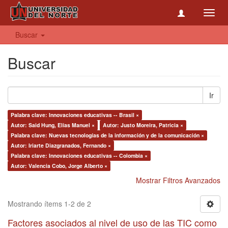
Toggl
navig
Buscar
Buscar
Ir
Palabra clave: Innovaciones educativas -- Brasil ×
Autor: Said Hung, Elías Manuel ×
Autor: Justo Moreira, Patricia ×
Palabra clave: Nuevas tecnologías de la información y de la comunicación ×
Autor: Iriarte Diazgranados, Fernando ×
Palabra clave: Innovaciones educativas -- Colombia ×
Autor: Valencia Cobo, Jorge Alberto ×
Mostrar Filtros Avanzados
Mostrando ítems 1-2 de 2
Factores asociados al nivel de uso de las TIC como