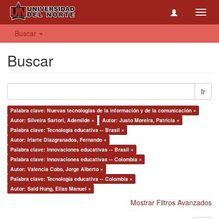
Toggl
navig
Buscar
Buscar
Ir
Palabra clave: Nuevas tecnologías de la información y de la comunicación ×
Autor: Silveira Sartori, Ademilde ×
Autor: Justo Moreira, Patricia ×
Palabra clave: Tecnología educativa -- Brasil ×
Autor: Iriarte Diazgranados, Fernando ×
Palabra clave: Innovaciones educativas -- Brasil ×
Palabra clave: Innovaciones educativas -- Colombia ×
Autor: Valencia Cobo, Jorge Alberto ×
Palabra clave: Tecnología educativa -- Colombia ×
Autor: Said Hung, Elías Manuel ×
Mostrar Filtros Avanzados