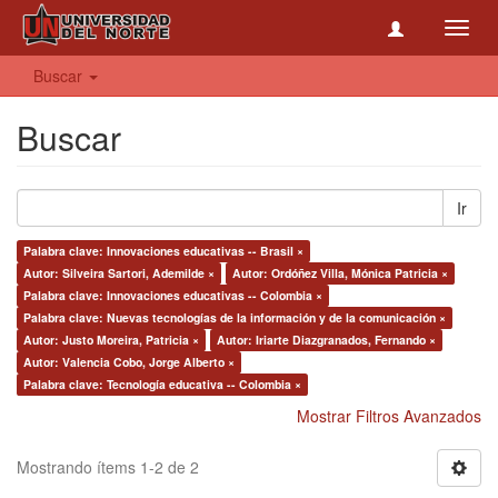
Toggl
navig
Buscar
Buscar
Ir
Palabra clave: Innovaciones educativas -- Brasil ×
Autor: Silveira Sartori, Ademilde ×
Autor: Ordóñez Villa, Mónica Patricia ×
Palabra clave: Innovaciones educativas -- Colombia ×
Palabra clave: Nuevas tecnologías de la información y de la comunicación ×
Autor: Justo Moreira, Patricia ×
Autor: Iriarte Diazgranados, Fernando ×
Autor: Valencia Cobo, Jorge Alberto ×
Palabra clave: Tecnología educativa -- Colombia ×
Mostrar Filtros Avanzados
Mostrando ítems 1-2 de 2