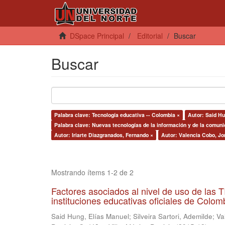
DSpace Principal
Editorial
Buscar
Buscar
Palabra clave: Tecnología educativa -- Colombia ×
Autor: Said Hu
Palabra clave: Nuevas tecnologías de la información y de la comuni
Autor: Iriarte Diazgranados, Fernando ×
Autor: Valencia Cobo, Jo
Mostrando ítems 1-2 de 2
Factores asociados al nivel de uso de las
instituciones educativas oficiales de Colomb
Said Hung, Elías Manuel
;
Silveira Sartori, Ademilde
;
Va