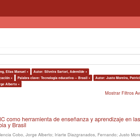
ng, Elías Manuel ×
Autor: Silveira Sartori, Ademilde ×
cación ×
Palabra clave: Tecnología educativa -- Brasil ×
Autor: Justo Moreira, Patric
rge Alberto ×
Mostrar Filtros 
 TIC como herramienta de enseñanza y aprendizaje en la
ia y Brasil
lencia Cobo, Jorge Alberto
;
Iriarte Diazgranados, Fernando
;
Justo More