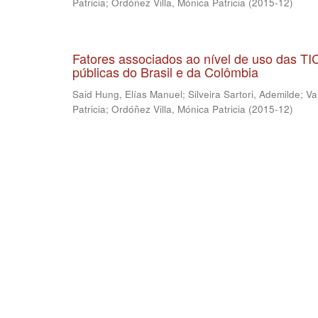
Patricia
;
Ordóñez Villa, Mónica Patricia
(
2015-12
)
Fatores associados ao nível de uso das T
públicas do Brasil e da Colômbia
Said Hung, Elías Manuel
;
Silveira Sartori, Ademilde
;
Va
Patricia
;
Ordóñez Villa, Mónica Patricia
(
2015-12
)