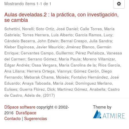
Mostrando ítems 1-1 de 1
Aulas develadas.2 : la práctica, con investigación,
se cambia
Schettini, Norelli
;
Soto Ortiz, José Daniel
;
Calle Torres, María
Gabriela
;
Torres Herrera, Luis Alberto
;
García Ramos, Lucy
;
Cándelo Becerra, John Edwin
;
Bernal Crespo, Julia Sandra
;
Kleber Espinosa, Javier Mauricio
;
Jiménez Blanco, Germán
Enrique
;
Cervantes Campo, Guillermo
;
Pérez Peñaloza, Vanessa
del Carmen
;
Serrano Gómez, María Paula
;
Moreno Villamizar,
Edgar Andrés
;
Ossa Vergara, María Carolina de la
;
Ríos García,
Ana Liliana
;
Herrera Ortega, Viannys
;
Gómez Cerón, Diego
Fernando
;
Mebarak Chams, Moisés
;
Fontalvo Hernández, José
Eduardo
;
Anaya Taboada, María José
;
Domínguez Merlano,
Eulises
;
Guerra Flórez, Dick
;
Martínez Gómez, Anabella
;
Castro
de Castro, Adela de,
(
2017
)
DSpace software
copyright © 2002-
Theme by
2016
DuraSpace
Contacto
|
Sugerencias