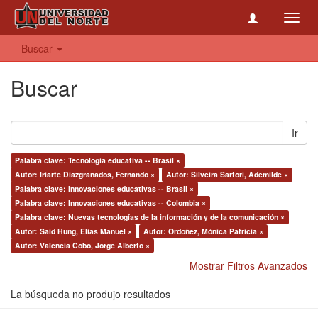
Toggl
navig
Buscar
Buscar
Ir
Palabra clave: Tecnología educativa -- Brasil ×
Autor: Iriarte Diazgranados, Fernando ×
Autor: Silveira Sartori, Ademilde ×
Palabra clave: Innovaciones educativas -- Brasil ×
Palabra clave: Innovaciones educativas -- Colombia ×
Palabra clave: Nuevas tecnologías de la información y de la comunicación ×
Autor: Said Hung, Elías Manuel ×
Autor: Ordoñez, Mónica Patricia ×
Autor: Valencia Cobo, Jorge Alberto ×
Mostrar Filtros Avanzados
La búsqueda no produjo resultados