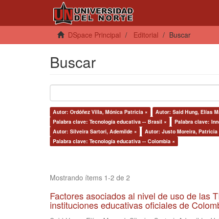
DSpace Principal
Editorial
Buscar
Buscar
Autor: Ordóñez Villa, Mónica Patricia ×
Autor: Said Hung, Elías M
Palabra clave: Tecnología educativa -- Brasil ×
Palabra clave: In
Autor: Silveira Sartori, Ademilde ×
Autor: Justo Moreira, Patricia
Palabra clave: Tecnología educativa -- Colombia ×
Mostrando ítems 1-2 de 2
Factores asociados al nivel de uso de las
instituciones educativas oficiales de Colomb