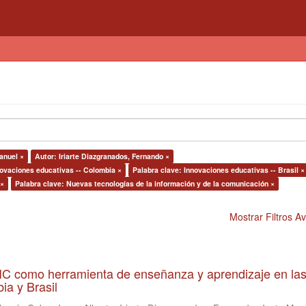
anuel ×
Autor: Iriarte Diazgranados, Fernando ×
novaciones educativas -- Colombia ×
Palabra clave: Innovaciones educativas -- Brasil ×
 ×
Palabra clave: Nuevas tecnologías de la información y de la comunicación ×
Mostrar Filtros 
 TIC como herramienta de enseñanza y aprendizaje en la
ia y Brasil