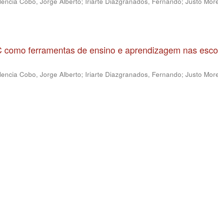
lencia Cobo, Jorge Alberto
;
Iriarte Diazgranados, Fernando
;
Justo More
IC como ferramentas de ensino e aprendizagem nas esco
lencia Cobo, Jorge Alberto
;
Iriarte Diazgranados, Fernando
;
Justo More