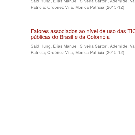
Said Hung, Elías Manuel
;
Silveira Sartori, Ademilde
;
Va
Patricia
;
Ordóñez Villa, Mónica Patricia
(
2015-12
)
Fatores associados ao nível de uso das T
públicas do Brasil e da Colômbia
Said Hung, Elías Manuel
;
Silveira Sartori, Ademilde
;
Va
Patricia
;
Ordóñez Villa, Mónica Patricia
(
2015-12
)