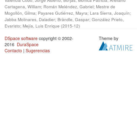
Valencia Cobo, Jorge Alberto
;
Borjas, Mónica Patricia
;
Arellano
Cartagena, William
;
Román Meléndez, Gabriel
;
Mestre de
Mogollón, Gilma
;
Payares Gutiérrez, Mayra
;
Lara Sierra, Joaquín
;
Jabba Molinares, Daladier
;
Brändle, Gaspar
;
González Prieto,
Evaristo
;
Mejía, Luis Enrique
(
2015-12
)
DSpace software
copyright © 2002-
Theme by
2016
DuraSpace
Contacto
|
Sugerencias