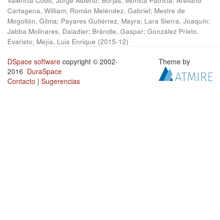
Valencia Cobo, Jorge Alberto
;
Borjas, Mónica Patricia
;
Arellano
Cartagena, William
;
Román Meléndez, Gabriel
;
Mestre de
Mogollón, Gilma
;
Payares Gutiérrez, Mayra
;
Lara Sierra, Joaquín
;
Jabba Molinares, Daladier
;
Brändle, Gaspar
;
González Prieto,
Evaristo
;
Mejía, Luis Enrique
(
2015-12
)
DSpace software
copyright © 2002-
Theme by
2016
DuraSpace
Contacto
|
Sugerencias