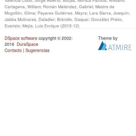
Valencia Cobo, Jorge Alberto
;
Borjas, Mónica Patricia
;
Arellano
Cartagena, William
;
Román Meléndez, Gabriel
;
Mestre de
Mogollón, Gilma
;
Payares Gutiérrez, Mayra
;
Lara Sierra, Joaquín
;
Jabba Molinares, Daladier
;
Brändle, Gaspar
;
González Prieto,
Evaristo
;
Mejía, Luis Enrique
(
2015-12
)
DSpace software
copyright © 2002-
Theme by
2016
DuraSpace
Contacto
|
Sugerencias