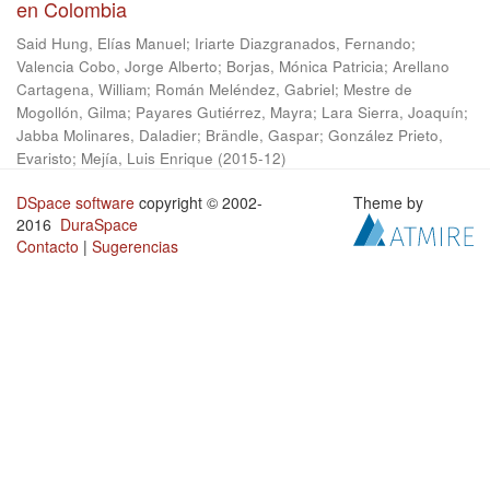
en Colombia
Said Hung, Elías Manuel
;
Iriarte Diazgranados, Fernando
;
Valencia Cobo, Jorge Alberto
;
Borjas, Mónica Patricia
;
Arellano
Cartagena, William
;
Román Meléndez, Gabriel
;
Mestre de
Mogollón, Gilma
;
Payares Gutiérrez, Mayra
;
Lara Sierra, Joaquín
;
Jabba Molinares, Daladier
;
Brändle, Gaspar
;
González Prieto,
Evaristo
;
Mejía, Luis Enrique
(
2015-12
)
DSpace software
copyright © 2002-
Theme by
2016
DuraSpace
Contacto
|
Sugerencias