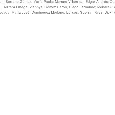
en
;
Serrano Gómez, María Paula
;
Moreno Villamizar, Edgar Andrés
;
Os
a
;
Herrera Ortega, Viannys
;
Gómez Cerón, Diego Fernando
;
Mebarak C
boada, María José
;
Domínguez Merlano, Eulises
;
Guerra Flórez, Dick
;