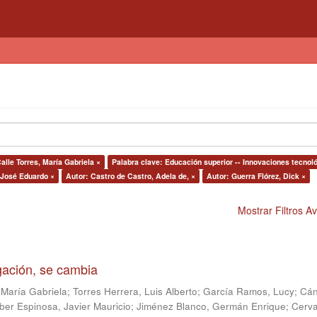
alle Torres, María Gabriela ×
Palabra clave: Educación superior -- Innovaciones tecnol
 José Eduardo ×
Autor: Castro de Castro, Adela de, ×
Autor: Guerra Flórez, Dick ×
Mostrar Filtros 
igación, se cambia
 María Gabriela
;
Torres Herrera, Luis Alberto
;
García Ramos, Lucy
;
Cán
ber Espinosa, Javier Mauricio
;
Jiménez Blanco, Germán Enrique
;
Cerv