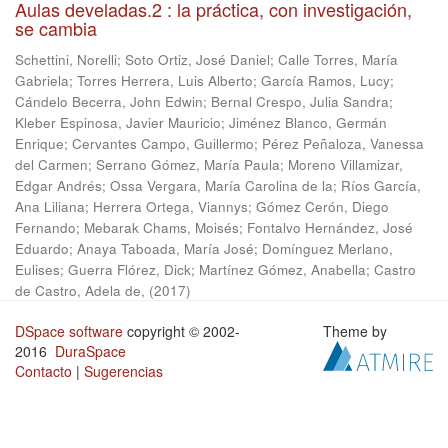
Aulas develadas.2 : la práctica, con investigación,
se cambia
Schettini, Norelli
;
Soto Ortiz, José Daniel
;
Calle Torres, María
Gabriela
;
Torres Herrera, Luis Alberto
;
García Ramos, Lucy
;
Cándelo Becerra, John Edwin
;
Bernal Crespo, Julia Sandra
;
Kleber Espinosa, Javier Mauricio
;
Jiménez Blanco, Germán
Enrique
;
Cervantes Campo, Guillermo
;
Pérez Peñaloza, Vanessa
del Carmen
;
Serrano Gómez, María Paula
;
Moreno Villamizar,
Edgar Andrés
;
Ossa Vergara, María Carolina de la
;
Ríos García,
Ana Liliana
;
Herrera Ortega, Viannys
;
Gómez Cerón, Diego
Fernando
;
Mebarak Chams, Moisés
;
Fontalvo Hernández, José
Eduardo
;
Anaya Taboada, María José
;
Domínguez Merlano,
Eulises
;
Guerra Flórez, Dick
;
Martínez Gómez, Anabella
;
Castro
de Castro, Adela de,
(
2017
)
DSpace software
copyright © 2002-
Theme by
2016
DuraSpace
Contacto
|
Sugerencias