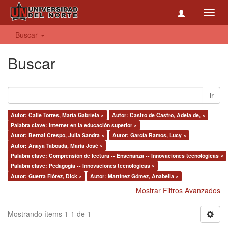
Toggl
navig
Buscar
Buscar
Ir
Autor: Calle Torres, María Gabriela ×
Autor: Castro de Castro, Adela de, ×
Palabra clave: Internet en la educación superior ×
Autor: Bernal Crespo, Julia Sandra ×
Autor: García Ramos, Lucy ×
Autor: Anaya Taboada, María José ×
Palabra clave: Comprensión de lectura -- Enseñanza -- Innovaciones tecnológicas ×
Palabra clave: Pedagogía -- Innovaciones tecnológicas ×
Autor: Guerra Flórez, Dick ×
Autor: Martínez Gómez, Anabella ×
Mostrar Filtros Avanzados
Mostrando ítems 1-1 de 1