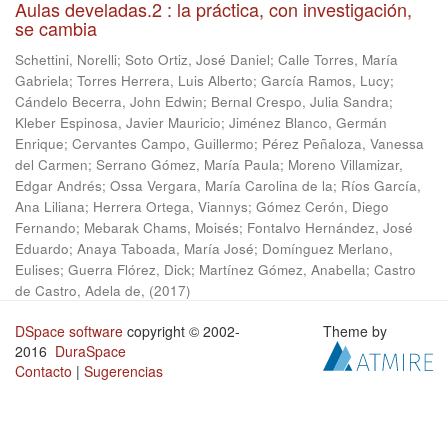
Aulas develadas.2 : la práctica, con investigación,
se cambia
Schettini, Norelli
;
Soto Ortiz, José Daniel
;
Calle Torres, María
Gabriela
;
Torres Herrera, Luis Alberto
;
García Ramos, Lucy
;
Cándelo Becerra, John Edwin
;
Bernal Crespo, Julia Sandra
;
Kleber Espinosa, Javier Mauricio
;
Jiménez Blanco, Germán
Enrique
;
Cervantes Campo, Guillermo
;
Pérez Peñaloza, Vanessa
del Carmen
;
Serrano Gómez, María Paula
;
Moreno Villamizar,
Edgar Andrés
;
Ossa Vergara, María Carolina de la
;
Ríos García,
Ana Liliana
;
Herrera Ortega, Viannys
;
Gómez Cerón, Diego
Fernando
;
Mebarak Chams, Moisés
;
Fontalvo Hernández, José
Eduardo
;
Anaya Taboada, María José
;
Domínguez Merlano,
Eulises
;
Guerra Flórez, Dick
;
Martínez Gómez, Anabella
;
Castro
de Castro, Adela de,
(
2017
)
DSpace software
copyright © 2002-
Theme by
2016
DuraSpace
Contacto
|
Sugerencias