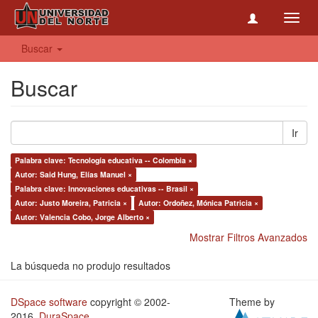
Toggl
navig
Buscar
Buscar
Ir
Palabra clave: Tecnología educativa -- Colombia ×
Autor: Said Hung, Elías Manuel ×
Palabra clave: Innovaciones educativas -- Brasil ×
Autor: Justo Moreira, Patricia ×
Autor: Ordoñez, Mónica Patricia ×
Autor: Valencia Cobo, Jorge Alberto ×
Mostrar Filtros Avanzados
La búsqueda no produjo resultados
DSpace software
copyright © 2002-
Theme by
2016
DuraSpace