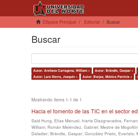
DSpace Principal
Editorial
Buscar
Buscar
Autor: Arellano Cartagena, William ×
Autor: Brändle, Gaspar ×
Autor: Lara Sierra, Joaquín ×
Autor: Borjas, Mónica Patricia ×
Mostrando ítems 1-1 de 1
Hacia el fomento de las TIC en el sector e
Said Hung, Elías Manuel
;
Iriarte Diazgranados, Ferna
William
;
Román Meléndez, Gabriel
;
Mestre de Mogollón
Daladier
;
Brändle, Gaspar
;
González Prieto, Evaristo
;