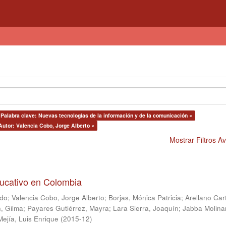
Palabra clave: Nuevas tecnologías de la información y de la comunicación ×
Autor: Valencia Cobo, Jorge Alberto ×
Mostrar Filtros 
ducativo en Colombia
ndo
;
Valencia Cobo, Jorge Alberto
;
Borjas, Mónica Patricia
;
Arellano Car
, Gilma
;
Payares Gutiérrez, Mayra
;
Lara Sierra, Joaquín
;
Jabba Molina
Mejía, Luis Enrique
(
2015-12
)