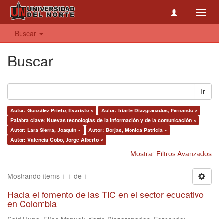
Toggl
navig
Buscar
Buscar
Ir
Autor: González Prieto, Evaristo ×
Autor: Iriarte Diazgranados, Fernando ×
Palabra clave: Nuevas tecnologías de la información y de la comunicación ×
Autor: Lara Sierra, Joaquín ×
Autor: Borjas, Mónica Patricia ×
Autor: Valencia Cobo, Jorge Alberto ×
Mostrar Filtros Avanzados
Mostrando ítems 1-1 de 1
Hacia el fomento de las TIC en el sector educativo
en Colombia
Said Hung, Elías Manuel
;
Iriarte Diazgranados, Fernando
;