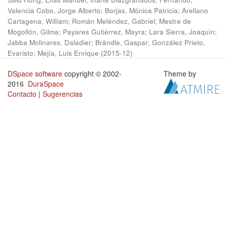
Valencia Cobo, Jorge Alberto
;
Borjas, Mónica Patricia
;
Arellano
Cartagena, William
;
Román Meléndez, Gabriel
;
Mestre de
Mogollón, Gilma
;
Payares Gutiérrez, Mayra
;
Lara Sierra, Joaquín
;
Jabba Molinares, Daladier
;
Brändle, Gaspar
;
González Prieto,
Evaristo
;
Mejía, Luis Enrique
(
2015-12
)
DSpace software
copyright © 2002-
Theme by
2016
DuraSpace
Contacto
|
Sugerencias