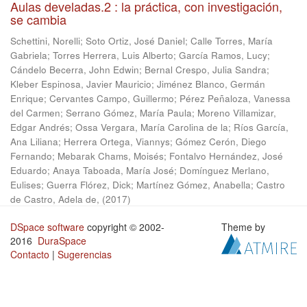
Aulas develadas.2 : la práctica, con investigación,
se cambia
Schettini, Norelli
;
Soto Ortiz, José Daniel
;
Calle Torres, María
Gabriela
;
Torres Herrera, Luis Alberto
;
García Ramos, Lucy
;
Cándelo Becerra, John Edwin
;
Bernal Crespo, Julia Sandra
;
Kleber Espinosa, Javier Mauricio
;
Jiménez Blanco, Germán
Enrique
;
Cervantes Campo, Guillermo
;
Pérez Peñaloza, Vanessa
del Carmen
;
Serrano Gómez, María Paula
;
Moreno Villamizar,
Edgar Andrés
;
Ossa Vergara, María Carolina de la
;
Ríos García,
Ana Liliana
;
Herrera Ortega, Viannys
;
Gómez Cerón, Diego
Fernando
;
Mebarak Chams, Moisés
;
Fontalvo Hernández, José
Eduardo
;
Anaya Taboada, María José
;
Domínguez Merlano,
Eulises
;
Guerra Flórez, Dick
;
Martínez Gómez, Anabella
;
Castro
de Castro, Adela de,
(
2017
)
DSpace software
copyright © 2002-
Theme by
2016
DuraSpace
Contacto
|
Sugerencias