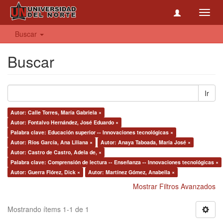
Toggl
navig
Buscar
Buscar
Ir
Autor: Calle Torres, María Gabriela ×
Autor: Fontalvo Hernández, José Eduardo ×
Palabra clave: Educación superior -- Innovaciones tecnológicas ×
Autor: Ríos García, Ana Liliana ×
Autor: Anaya Taboada, María José ×
Autor: Castro de Castro, Adela de, ×
Palabra clave: Comprensión de lectura -- Enseñanza -- Innovaciones tecnológicas ×
Autor: Guerra Flórez, Dick ×
Autor: Martínez Gómez, Anabella ×
Mostrar Filtros Avanzados
Mostrando ítems 1-1 de 1