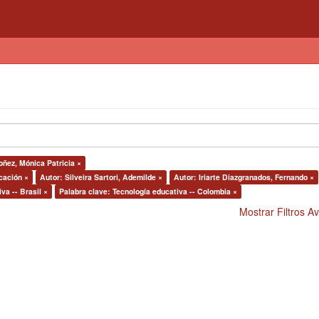
oñez, Mónica Patricia ×
cación ×
Autor: Silveira Sartori, Ademilde ×
Autor: Iriarte Diazgranados, Fernando ×
va -- Brasil ×
Palabra clave: Tecnología educativa -- Colombia ×
Mostrar Filtros 