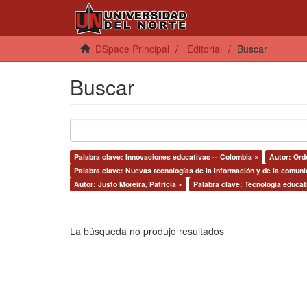
DSpace Principal
Editorial
Buscar
Buscar
Palabra clave: Innovaciones educativas -- Colombia ×
Autor: Ord
Palabra clave: Nuevas tecnologías de la información y de la comuni
Autor: Justo Moreira, Patricia ×
Palabra clave: Tecnología educati
La búsqueda no produjo resultados