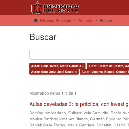
DSpace Principal
Editorial
Buscar
Buscar
Autor: Calle Torres, María Gabriela ×
Autor: Castro de Castro, Ad
Autor: Soto Ortiz, José Daniel ×
Autor: Jiménez Blanco, Germán 
Mostrando ítems 1-1 de 1
Aulas develadas 3: la práctica, con investi
Domínguez Merlano, Eulises
;
Vela Samudio, Rocío Nur
Mónica Patricia
;
Jiménez Blanco, Germán Enrique
;
Pér
Daniel
;
Calle Torres, María Gabriela
;
Schettini Castro, 