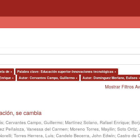
ela de ×
Palabra clave: Educación superior-Innovaciones tecnológicas ×
Enrique ×
Autor: Cervantes Campo, Guillermo ×
Autor: Domínguez Merlano, Eulises 
Mostrar Filtros 
gación, se cambia
is
;
Cervantes Campo, Guillermo
;
Martínez Solano, Rafael Enrique
;
Borj
ez Peñaloza, Vanessa del Carmen
;
Moreno Torres, Mayilin
;
Soto Ortiz,
Norelli
;
Torres Herrera, Luis
;
Candelo Becerra, John Edwin
;
Castro de C