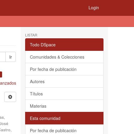
Login
LISTAR
Todo DSpace
Ir
Comunidades & Colecciones
Por fecha de publicación
×
Autores
Avanzados
Títulos
Materias
as,
Esta comunidad
 José
astro,
Por fecha de publicación