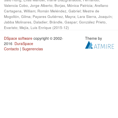
Valencia Cobo, Jorge Alberto
;
Borjas, Mónica Patricia
;
Arellano
Cartagena, William
;
Román Meléndez, Gabriel
;
Mestre de
Mogollón, Gilma
;
Payares Gutiérrez, Mayra
;
Lara Sierra, Joaquín
;
Jabba Molinares, Daladier
;
Brändle, Gaspar
;
González Prieto,
Evaristo
;
Mejía, Luis Enrique
(
2015-12
)
DSpace software
copyright © 2002-
Theme by
2016
DuraSpace
Contacto
|
Sugerencias