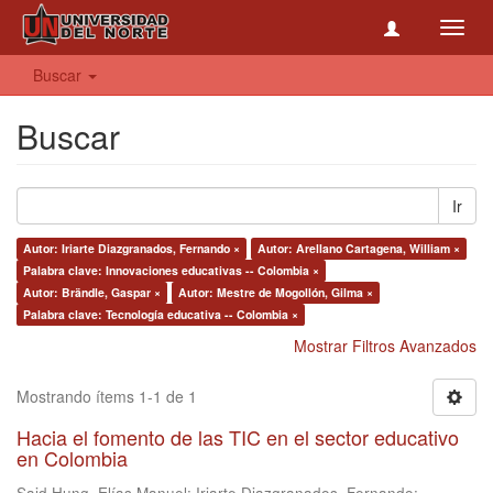
Toggl
navig
Buscar
Buscar
Ir
Autor: Iriarte Diazgranados, Fernando ×
Autor: Arellano Cartagena, William ×
Palabra clave: Innovaciones educativas -- Colombia ×
Autor: Brändle, Gaspar ×
Autor: Mestre de Mogollón, Gilma ×
Palabra clave: Tecnología educativa -- Colombia ×
Mostrar Filtros Avanzados
Mostrando ítems 1-1 de 1
Hacia el fomento de las TIC en el sector educativo
en Colombia
Said Hung, Elías Manuel
;
Iriarte Diazgranados, Fernando
;