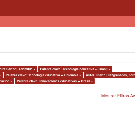
eira Sartori, Ademilde ×
Palabra clave: Tecnología educativa -- Brasil ×
×
Palabra clave: Tecnología educativa -- Colombia ×
Autor: Iriarte Diazgranados, Fer
cación ×
Palabra clave: Innovaciones educativas -- Brasil ×
Mostrar Filtros 