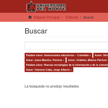
DSpace Principal
Editorial
Buscar
Buscar
Palabra clave: Innovaciones educativas -- Colombia ×
Autor: Silv
Autor: Justo Moreira, Patricia ×
Autor: Ordoñez, Mónica Patricia 
Palabra clave: Nuevas tecnologías de la información y de la comuni
Autor: Valencia Cobo, Jorge Alberto ×
La búsqueda no produjo resultados