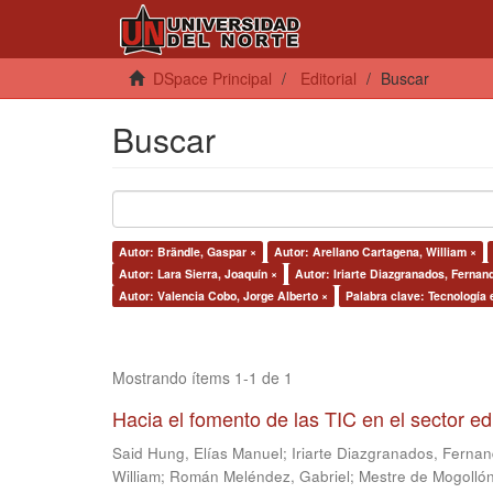
DSpace Principal
Editorial
Buscar
Buscar
Autor: Brändle, Gaspar ×
Autor: Arellano Cartagena, William ×
Autor: Lara Sierra, Joaquín ×
Autor: Iriarte Diazgranados, Fernan
Autor: Valencia Cobo, Jorge Alberto ×
Palabra clave: Tecnología 
Mostrando ítems 1-1 de 1
Hacia el fomento de las TIC en el sector e
Said Hung, Elías Manuel
;
Iriarte Diazgranados, Ferna
William
;
Román Meléndez, Gabriel
;
Mestre de Mogollón