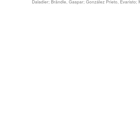
Daladier
;
Brändle, Gaspar
;
González Prieto, Evaristo
;