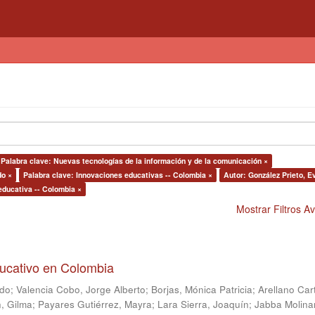
Palabra clave: Nuevas tecnologías de la información y de la comunicación ×
do ×
Palabra clave: Innovaciones educativas -- Colombia ×
Autor: González Prieto, Ev
educativa -- Colombia ×
Mostrar Filtros 
ducativo en Colombia
ndo
;
Valencia Cobo, Jorge Alberto
;
Borjas, Mónica Patricia
;
Arellano Car
, Gilma
;
Payares Gutiérrez, Mayra
;
Lara Sierra, Joaquín
;
Jabba Molina