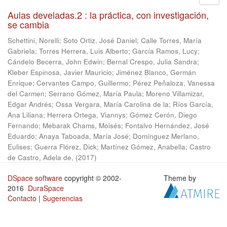
Aulas develadas.2 : la práctica, con investigación,
se cambia
Schettini, Norelli
;
Soto Ortiz, José Daniel
;
Calle Torres, María
Gabriela
;
Torres Herrera, Luis Alberto
;
García Ramos, Lucy
;
Cándelo Becerra, John Edwin
;
Bernal Crespo, Julia Sandra
;
Kleber Espinosa, Javier Mauricio
;
Jiménez Blanco, Germán
Enrique
;
Cervantes Campo, Guillermo
;
Pérez Peñaloza, Vanessa
del Carmen
;
Serrano Gómez, María Paula
;
Moreno Villamizar,
Edgar Andrés
;
Ossa Vergara, María Carolina de la
;
Ríos García,
Ana Liliana
;
Herrera Ortega, Viannys
;
Gómez Cerón, Diego
Fernando
;
Mebarak Chams, Moisés
;
Fontalvo Hernández, José
Eduardo
;
Anaya Taboada, María José
;
Domínguez Merlano,
Eulises
;
Guerra Flórez, Dick
;
Martínez Gómez, Anabella
;
Castro
de Castro, Adela de,
(
2017
)
DSpace software
copyright © 2002-
Theme by
2016
DuraSpace
Contacto
|
Sugerencias