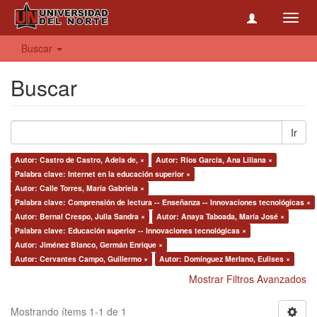
Toggl
navig
Buscar
Buscar
Ir
Autor: Castro de Castro, Adela de, ×
Autor: Ríos García, Ana Liliana ×
Palabra clave: Internet en la educación superior ×
Autor: Calle Torres, María Gabriela ×
Palabra clave: Comprensión de lectura -- Enseñanza -- Innovaciones tecnológicas ×
Autor: Bernal Crespo, Julia Sandra ×
Autor: Anaya Taboada, María José ×
Palabra clave: Educación superior -- Innovaciones tecnológicas ×
Autor: Jiménez Blanco, Germán Enrique ×
Autor: Cervantes Campo, Guillermo ×
Autor: Domínguez Merlano, Eulises ×
Mostrar Filtros Avanzados
Mostrando ítems 1-1 de 1