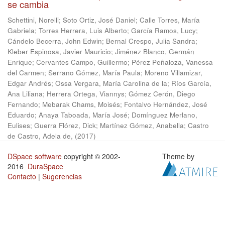
se cambia
Schettini, Norelli
;
Soto Ortiz, José Daniel
;
Calle Torres, María
Gabriela
;
Torres Herrera, Luis Alberto
;
García Ramos, Lucy
;
Cándelo Becerra, John Edwin
;
Bernal Crespo, Julia Sandra
;
Kleber Espinosa, Javier Mauricio
;
Jiménez Blanco, Germán
Enrique
;
Cervantes Campo, Guillermo
;
Pérez Peñaloza, Vanessa
del Carmen
;
Serrano Gómez, María Paula
;
Moreno Villamizar,
Edgar Andrés
;
Ossa Vergara, María Carolina de la
;
Ríos García,
Ana Liliana
;
Herrera Ortega, Viannys
;
Gómez Cerón, Diego
Fernando
;
Mebarak Chams, Moisés
;
Fontalvo Hernández, José
Eduardo
;
Anaya Taboada, María José
;
Domínguez Merlano,
Eulises
;
Guerra Flórez, Dick
;
Martínez Gómez, Anabella
;
Castro
de Castro, Adela de,
(
2017
)
DSpace software
copyright © 2002-
Theme by
2016
DuraSpace
Contacto
|
Sugerencias