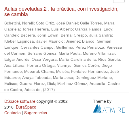
Aulas develadas.2 : la práctica, con investigación,
se cambia
Schettini, Norelli
;
Soto Ortiz, José Daniel
;
Calle Torres, María
Gabriela
;
Torres Herrera, Luis Alberto
;
García Ramos, Lucy
;
Cándelo Becerra, John Edwin
;
Bernal Crespo, Julia Sandra
;
Kleber Espinosa, Javier Mauricio
;
Jiménez Blanco, Germán
Enrique
;
Cervantes Campo, Guillermo
;
Pérez Peñaloza, Vanessa
del Carmen
;
Serrano Gómez, María Paula
;
Moreno Villamizar,
Edgar Andrés
;
Ossa Vergara, María Carolina de la
;
Ríos García,
Ana Liliana
;
Herrera Ortega, Viannys
;
Gómez Cerón, Diego
Fernando
;
Mebarak Chams, Moisés
;
Fontalvo Hernández, José
Eduardo
;
Anaya Taboada, María José
;
Domínguez Merlano,
Eulises
;
Guerra Flórez, Dick
;
Martínez Gómez, Anabella
;
Castro
de Castro, Adela de,
(
2017
)
DSpace software
copyright © 2002-
Theme by
2016
DuraSpace
Contacto
|
Sugerencias