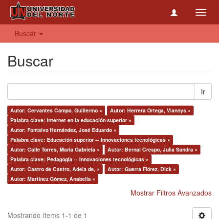
Toggl
navig
Buscar
Buscar
Ir
Autor: Cervantes Campo, Guillermo ×
Autor: Herrera Ortega, Viannys ×
Palabra clave: Internet en la educación superior ×
Autor: Fontalvo Hernández, José Eduardo ×
Palabra clave: Educación superior -- Innovaciones tecnológicas ×
Autor: Calle Torres, María Gabriela ×
Autor: Bernal Crespo, Julia Sandra ×
Palabra clave: Pedagogía -- Innovaciones tecnológicas ×
Autor: Castro de Castro, Adela de, ×
Autor: Guerra Flórez, Dick ×
Autor: Martínez Gómez, Anabella ×
Mostrar Filtros Avanzados
Mostrando ítems 1-1 de 1